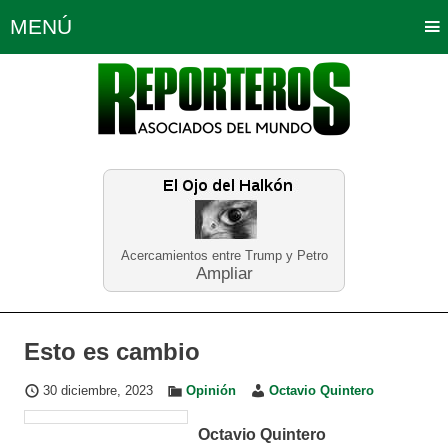
MENÚ
Portada
Política
Opinión
Bogotá
Internacionales
Planeta Tierra
Deportes
Económicas
Regiones
Judiciales
Tecnología
Salud
Turismo
Educación
Neira
Acercamientos entre Trump y Petro
Ampliar
Esto es cambio
30 diciembre, 2023
Opinión
Octavio Quintero
Octavio Quintero