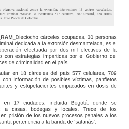
fensiva nacional contra la extorsión: intervenimos 18 centros carcelarios,
ctura criminal ‘Satanás’ e incautamos 577 celulares, 709 simcard, 458 armas
es. Foto Policía de Colombia
3_RAM_
Dieciocho cárceles ocupadas, 30 personas
iminal dedicada a la extorsión desmantelada, es el
peración efectuada por dos mil efectivos de la
o con estrategias impartidas por el Gobierno del
ces de criminalidad en el país.
autar en 18 cárceles del país 577 celulares, 709
 con información de posibles víctimas, panfletos
azantes y estupefacientes empacados en dosis de
n en 17 ciudades, incluida Bogotá, donde se
os a casas, bodegas y locales. Trece de los
 en prisión de los nuevos procesos penales a los
unta pertenencia a la banda de ‘satanás’.