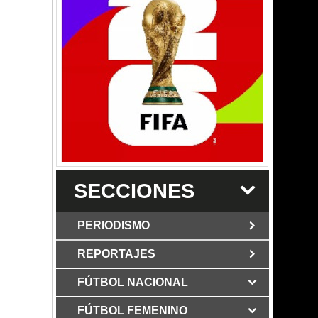
SECCIONES
PERIODISMO
REPORTAJES
JUN 6 2026
Los Periodist@s
El silencio del poder. Hay otro mártir de
FÚTBOL NACIONAL
MAR 6 2026
la verdad: Cristian Herrera
Mujer víctima de ataque
con martillo en Bogotá mostró su rostro
FÚTBOL FEMENINO
MAY 3 2026
Grupo Los Periodist@s