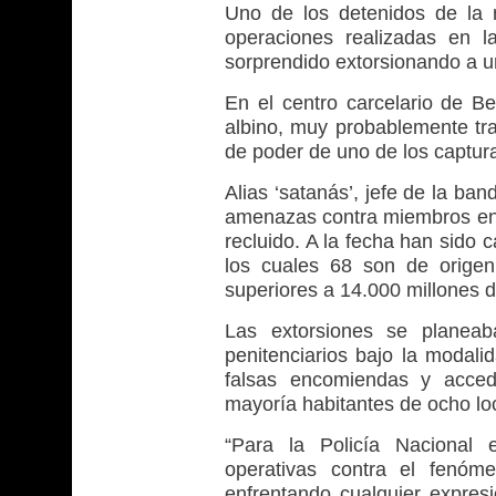
Uno de los detenidos de la r
operaciones realizadas en l
sorprendido extorsionando a 
En el centro carcelario de Bel
albino, muy probablemente tr
de poder de uno de los captur
Alias ‘satanás’, jefe de la ba
amenazas contra miembros en 
recluido. A la fecha han sido 
los cuales 68 son de origen
superiores a 14.000 millones 
Las extorsiones se planeab
penitenciarios bajo la modali
falsas encomiendas y accedi
mayoría habitantes de ocho loc
“Para la Policía Nacional 
operativas contra el fenóm
enfrentando cualquier expresi