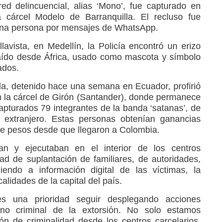
ed delincuencial, alias ‘Mono’, fue capturado en
a cárcel Modelo de Barranquilla. El recluso fue
una persona por mensajes de WhatsApp.
lavista, en Medellín, la Policía encontró un erizo
aído desde África, usado como mascota y símbolo
ados.
nda, detenido hace una semana en Ecuador, profirió
la cárcel de Girón (Santander), donde permanece
capturados 79 integrantes de la banda ‘satanas’, de
 extranjero. Estas personas obtenían ganancias
de pesos desde que llegaron a Colombia.
an y ejecutaban en el interior de los centros
dad de suplantación de familiares, de autoridades,
endo a información digital de las víctimas, la
alidades de la capital del país.
es una prioridad seguir desplegando acciones
eno criminal de la extorsión. No solo estamos
ón de criminalidad desde los centros carcelarios,