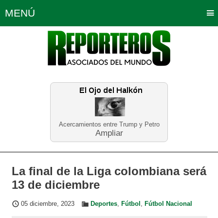
MENÚ
Portada
Política
Opinión
Bogotá
Internacionales
Planeta Tierra
Deportes
Económicas
Regiones
Judiciales
Tecnología
Salud
Turismo
Educación
Neira
Acercamientos entre Trump y Petro
Ampliar
La final de la Liga colombiana será
13 de diciembre
05 diciembre, 2023
Deportes
,
Fútbol
,
Fútbol Nacional