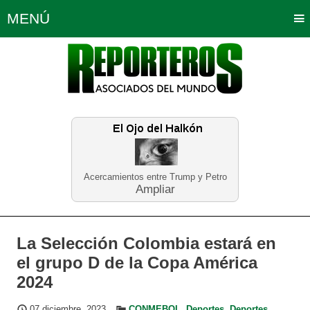
MENÚ
Portada
Política
Opinión
Bogotá
Internacionales
Planeta Tierra
Deportes
Económicas
Regiones
Judiciales
Tecnología
Salud
Turismo
Educación
Neira
Acercamientos entre Trump y Petro
Ampliar
La Selección Colombia estará en
el grupo D de la Copa América
2024
07 diciembre, 2023
CONMEBOL
,
Deportes
,
Deportes