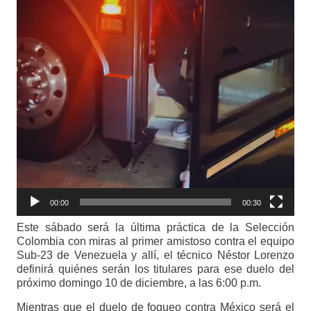
00:00
00:30
Este sábado será la última práctica de la Selección
Colombia con miras al primer amistoso contra el equipo
Sub-23 de Venezuela y allí, el técnico Néstor Lorenzo
definirá quiénes serán los titulares para ese duelo del
próximo domingo 10 de diciembre, a las 6:00 p.m.
Mientras que el duelo de fogueo contra México será el