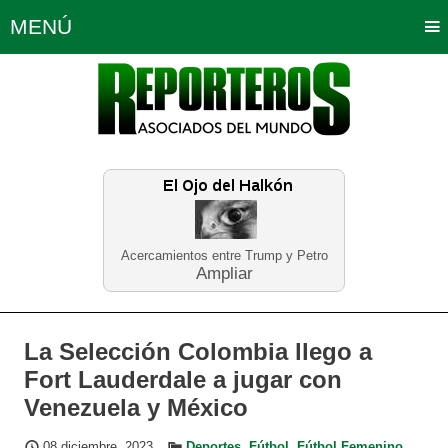
MENÚ
Portada
Política
Opinión
Bogotá
Internacionales
Planeta Tierra
Deportes
Económicas
Regiones
Judiciales
Tecnología
Salud
Turismo
Educación
Neira
Acercamientos entre Trump y Petro
Ampliar
La Selección Colombia llego a
Fort Lauderdale a jugar con
Venezuela y México
08 diciembre, 2023
Deportes
,
Fútbol
,
Fútbol Femenino
,