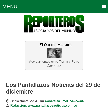
MENÚ
Portada
Política
Opinión
Bogotá
Internacionales
Planeta Tierra
Deportes
Económicas
Regiones
Judiciales
Tecnología
Salud
Turismo
Educación
Neira
Acercamientos entre Trump y Petro
Ampliar
Los Pantallazos Noticias del 29 de
diciembre
29 diciembre, 2023
Generales
,
PANTALLAZOS
Redacción: www.pantallazosnoticias.com.co