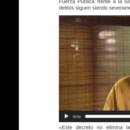
Fuerza Pública frente a la lu
delitos siguen siendo severame
Reproductor
de
vídeo
00:00
«Este decreto no elimina la