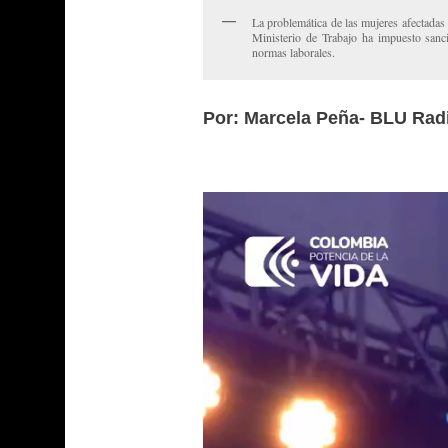
La problemática de las mujeres afectadas f
Ministerio de Trabajo ha impuesto san
normas laborales.
Por: Marcela Peña-
BLU Rad
Reproductor
de
vídeo