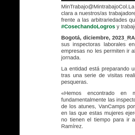
MinTrabajo
@MintrabajoCol.
La
clara a nuestros/as trabajado
frente a las arbitrariedades 
#CosechandoLogros
y trabaj
Bogotá, diciembre, 2023_R
sus inspectoras laborales e
empresas no les permiten ir a
jornada.
La entidad está preparando u
tras una serie de visitas rea
pesqueras.
«Hemos encontrado en m
fundamentalmente las inspector
de los atunes, VanCamps por
en las que estas mujeres ejer
no tienen el tiempo para ir a
Ramírez.