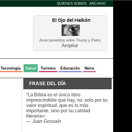
QUIENES SOMOS
ARCHIVO
Acercamientos entre Trump y Petro
Ampliar
Tecnología
Salud
Turismo
Educación
Neira
FRASE DEL DÍA
“La Biblia es el único libro
imprescindible que hay, no. solo por su
valor espiritual, que es lo más
importante, sino por su calidad
literaria»:
—
Juan Gossaín