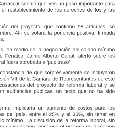
Carrascal señaló que «es un paso importante para
a el restablecimiento de los derechos de los y las
sión del proyecto, que contiene 98 artículos, se
re. Allí se votará la ponencia positiva, firmada
s.
s, en medio de la negociación del salario mínimo
e Fenalco, Jaime Alberto Cabal, alertó sobre los
ral fuera aprobada a ‘pupitrazo’
 constancia de que sorpresivamente se incluyeron
isión VII de la Cámara de Representantes de este
cusaciones del proyecto de reforma laboral y se
en audiencias públicas, un texto que no ha sido
orma implicaría un aumento de costos para los
s del país, entre el 25% y el 30%, sin tener en
io mínimo. La discusión de la reforma laboral, sin
via concertación, enrarece el proceso de discusión