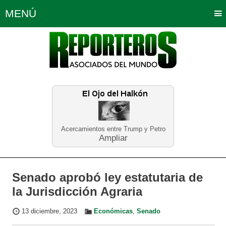
MENÚ
Portada
Política
Opinión
Bogotá
Internacionales
Planeta Tierra
Deportes
Económicas
Regiones
Judiciales
Tecnología
Salud
Turismo
Educación
Neira
Acercamientos entre Trump y Petro
Ampliar
Senado aprobó ley estatutaria de
la Jurisdicción Agraria
13 diciembre, 2023
Económicas
,
Senado