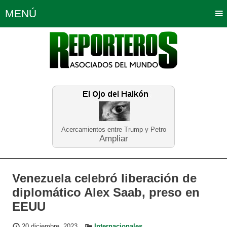
MENÚ
Portada
Política
Opinión
Bogotá
Internacionales
Planeta Tierra
Deportes
Económicas
Regiones
Judiciales
Tecnología
Salud
Turismo
Educación
Neira
Acercamientos entre Trump y Petro
Ampliar
Venezuela celebró liberación de
diplomático Alex Saab, preso en
EEUU
20 diciembre, 2023
Internacionales