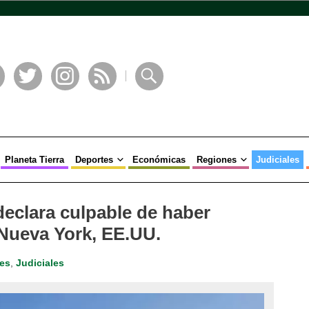
book
Twitter
Instagram
RSS
Buscar
Planeta Tierra
Deportes
Económicas
Regiones
Judiciales
eclara culpable de haber
 Nueva York, EE.UU.
les
,
Judiciales