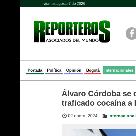
viernes agosto 7 de 2026
Opinión
Política
Deportes
Face
Portada
Política
Opinión
Bogotá
Internacionales
Álvaro Córdoba se d
traficado cocaína a
02 enero, 2024
Internaciona