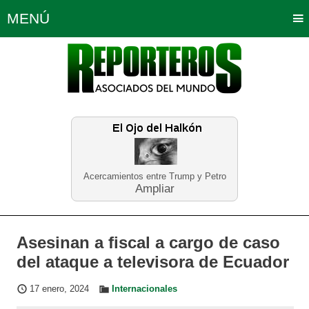
MENÚ
Portada
Política
Opinión
Bogotá
Internacionales
Planeta Tierra
Deportes
Económicas
Regiones
Judiciales
Tecnología
Salud
Turismo
Educación
Neira
Acercamientos entre Trump y Petro
Ampliar
Asesinan a fiscal a cargo de caso
del ataque a televisora de Ecuador
17 enero, 2024
Internacionales