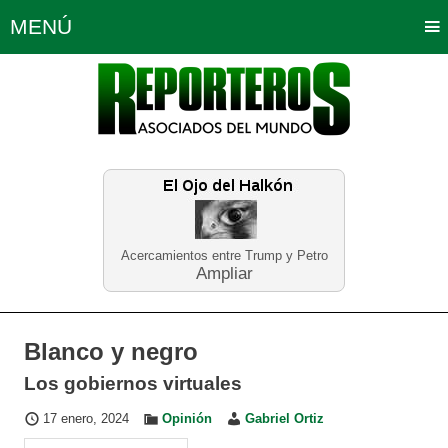
MENÚ
Portada
Política
Opinión
Bogotá
Internacionales
Planeta Tierra
Deportes
Económicas
Regiones
Judiciales
Tecnología
Salud
Turismo
Educación
Neira
Acercamientos entre Trump y Petro
Ampliar
Blanco y negro
Los gobiernos virtuales
17 enero, 2024
Opinión
Gabriel Ortiz