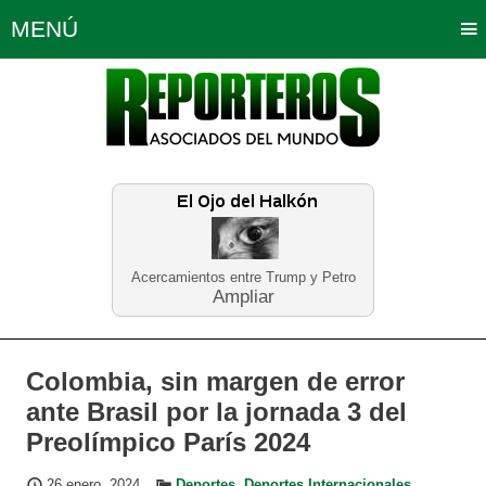
MENÚ
Portada
Política
Opinión
Bogotá
Internacionales
Planeta Tierra
Deportes
Económicas
Regiones
Judiciales
Tecnología
Salud
Turismo
Educación
Neira
Acercamientos entre Trump y Petro
Ampliar
Colombia, sin margen de error
ante Brasil por la jornada 3 del
Preolímpico París 2024
26 enero, 2024
Deportes
,
Deportes Internacionales
,