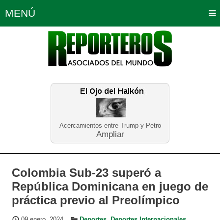
MENÚ
Portada
Política
Opinión
Bogotá
Internacionales
Planeta Tierra
Deportes
Económicas
Regiones
Judiciales
Tecnología
Salud
Turismo
Educación
Neira
Acercamientos entre Trump y Petro
Ampliar
Colombia Sub-23 superó a
República Dominicana en juego de
práctica previo al Preolímpico
09 enero, 2024
Deportes
,
Deportes Internacionales
,