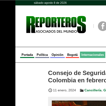
sábado agosto 8 de 2026
Opinión
Política
Deportes
Face
Portada
Política
Opinión
Bogotá
Internacionales
Consejo de Segurid
Colombia en febrer
11 enero, 2024
Cancillería
,
G