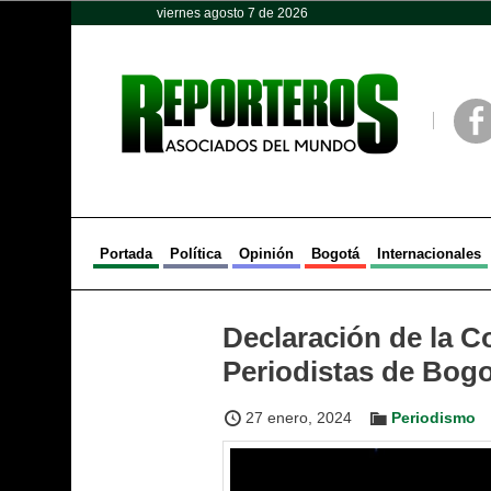
viernes agosto 7 de 2026
Opinión
Política
Deportes
Face
Portada
Política
Opinión
Bogotá
Internacionales
Declaración de la C
Periodistas de Bog
27 enero, 2024
Periodismo