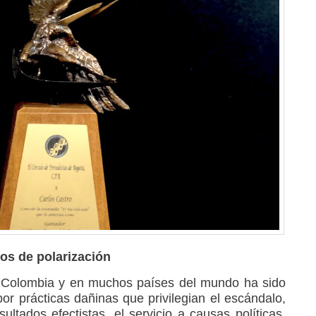
os de polarización
en Colombia y en muchos países del mundo ha sido
or prácticas dañinas que privilegian el escándalo,
ultados efectistas, el servicio a causas políticas,