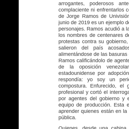
arrogantes, poderosos an
complaciente ni enfrentarlos c
de Jorge Ramos de Univisión
junio de 2019 es un ejemplo de
personajes. Ramos acudió a la
los nombres de centenares de
protestas contra su gobierno,
salieron del país acosad
alimentándose de las basuras 
Ramos calificándolo de agente 
de la oposición venezol
estadounidense por adopció
respondía: yo soy un peri
compostura. Enfurecido, el
profesional y cortó el interro
por agentes del gobierno y 
equipo de producción. Esta 
aprender quienes están en la d
pública.
Quienes, desde una cabina d