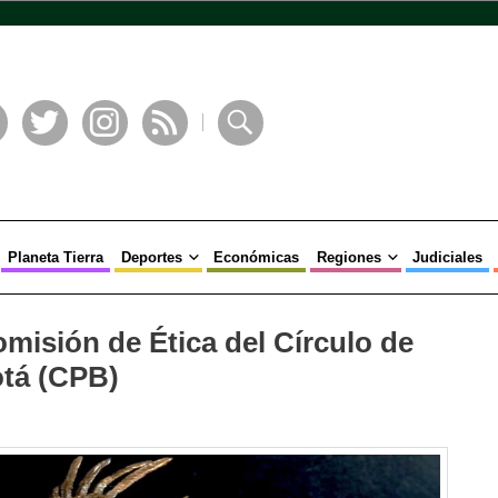
book
Twitter
Instagram
RSS
Buscar
Planeta Tierra
Deportes
Económicas
Regiones
Judiciales
omisión de Ética del Círculo de
otá (CPB)