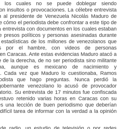
te los cuales no se puede doblegar siendo
on insultos o provocaciones. La célebre entrevista
 al presidente de Venezuela Nicolás Maduro de
 cómo el periodista debe confrontar a este tipo de
 entrevista con documentos en los cuales estaban
 presos políticos y personas asesinadas durante
 estadísticas de los millones de venezolanos que
os por el hambre, con videos de personas
en Caracas. Ante estas evidencias Maduro atacó a
de la derecha, de no ser periodista sino militante
ana, aunque es mexicano de nacimiento y
n. Cada vez que Maduro lo cuestionaba, Ramos
odista que hago preguntas. Nunca perdió la
 gobernante venezolano lo acusó de provocador
gatorio. Su entrevista de 17 minutos fue confiscada
estuvo retenido varias horas en Caracas con su
es una lección de buen periodismo que deberían
ifícil tarea de informar con la verdad a la opinión
e radio, un estudio de televisión o por redes