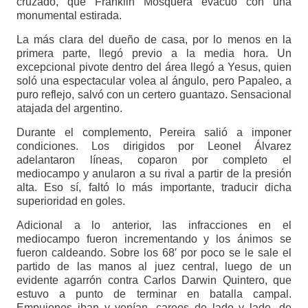
cruzado, que Franklin Mosquera evacuó con una
monumental estirada.
La más clara del dueño de casa, por lo menos en la
primera parte, llegó previo a la media hora. Un
excepcional pivote dentro del área llegó a Yesus, quien
soló una espectacular volea al ángulo, pero Papaleo, a
puro reflejo, salvó con un certero guantazo. Sensacional
atajada del argentino.
Durante el complemento, Pereira salió a imponer
condiciones. Los dirigidos por Leonel Álvarez
adelantaron líneas, coparon por completo el
mediocampo y anularon a su rival a partir de la presión
alta. Eso sí, faltó lo más importante, traducir dicha
superioridad en goles.
Adicional a lo anterior, las infracciones en el
mediocampo fueron incrementando y los ánimos se
fueron caldeando. Sobre los 68′ por poco se le sale el
partido de las manos al juez central, luego de un
evidente agarrón contra Carlos Darwin Quintero, que
estuvo a punto de terminar en batalla campal.
Empujones iban y venían, careos de lado y lado, de