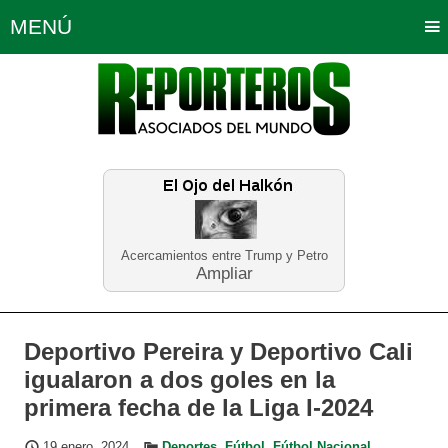
MENÚ
Portada
Política
Opinión
Bogotá
Internacionales
Planeta Tierra
Deportes
Económicas
Regiones
Judiciales
Tecnología
Salud
Turismo
Educación
Neira
Acercamientos entre Trump y Petro
Ampliar
Deportivo Pereira y Deportivo Cali
igualaron a dos goles en la
primera fecha de la Liga I-2024
19 enero, 2024
Deportes
,
Fútbol
,
Fútbol Nacional