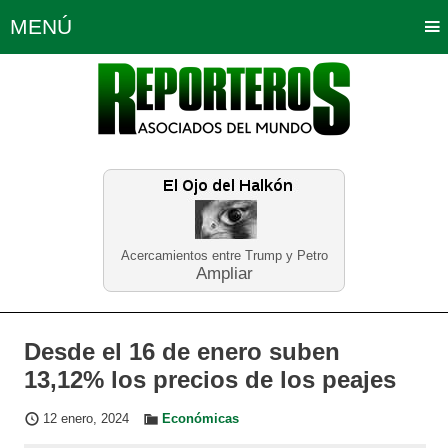
MENÚ
Portada
Política
Opinión
Bogotá
Internacionales
Planeta Tierra
Deportes
Económicas
Regiones
Judiciales
Tecnología
Salud
Turismo
Educación
Neira
Acercamientos entre Trump y Petro
Ampliar
Desde el 16 de enero suben
13,12% los precios de los peajes
12 enero, 2024
Económicas