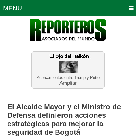
MENÚ
Portada
Política
Opinión
Bogotá
Internacionales
Planeta Tierra
Deportes
Económicas
Regiones
Judiciales
Tecnología
Salud
Turismo
Educación
Neira
Acercamientos entre Trump y Petro
Ampliar
El Alcalde Mayor y el Ministro de
Defensa definieron acciones
estratégicas para mejorar la
seguridad de Bogotá