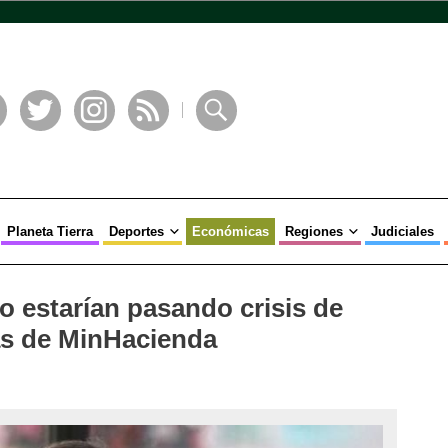
book
Twitter
Instagram
RSS
Buscar
Planeta Tierra
Deportes
Económicas
Regiones
Judiciales
o estarían pasando crisis de
as de MinHacienda