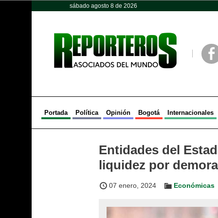
sábado agosto 8 de 2026
Opinión
Política
Deportes
Face
Portada
Política
Opinión
Bogotá
Internacionales
Entidades del Estad
liquidez por demor
07 enero, 2024
Económicas