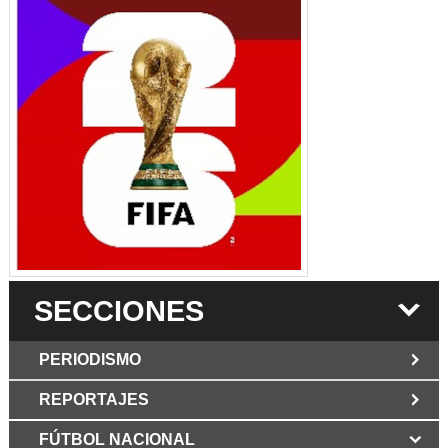
SECCIONES
PERIODISMO
REPORTAJES
JUN 6 2026
Los Periodist@s
El silencio del poder. Hay otro mártir de la
FÚTBOL NACIONAL
MAR 6 2026