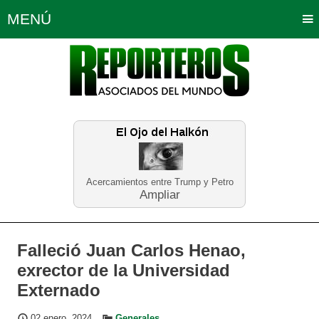
MENÚ
Portada
Política
Opinión
Bogotá
Internacionales
Planeta Tierra
Deportes
Económicas
Regiones
Judiciales
Tecnología
Salud
Turismo
Educación
Neira
Acercamientos entre Trump y Petro
Ampliar
Falleció Juan Carlos Henao,
exrector de la Universidad
Externado
02 enero, 2024
Generales