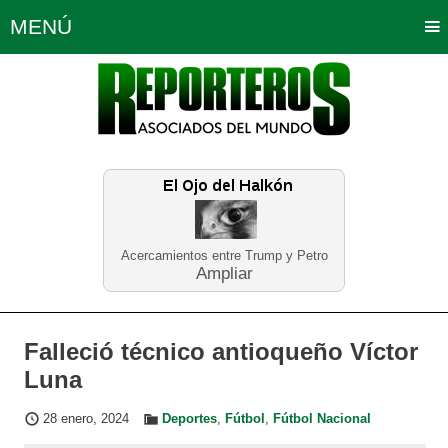
MENÚ
Portada
Política
Opinión
Bogotá
Internacionales
Planeta Tierra
Deportes
Económicas
Regiones
Judiciales
Tecnología
Salud
Turismo
Educación
Neira
Acercamientos entre Trump y Petro
Ampliar
Falleció técnico antioqueño Víctor
Luna
28 enero, 2024
Deportes
,
Fútbol
,
Fútbol Nacional