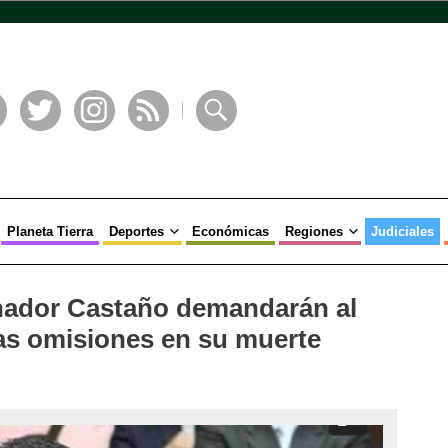
book
Twitter
Instagram
RSS
Buscar
Planeta Tierra
Deportes
Económicas
Regiones
Judiciales
enador Castaño demandarán al
as omisiones en su muerte