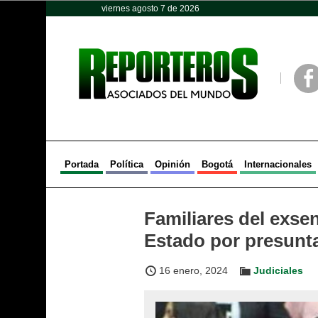
viernes agosto 7 de 2026
Opinión
Política
Deportes
Face
Portada
Política
Opinión
Bogotá
Internacionales
Familiares del exs
Estado por presunt
16 enero, 2024
Judiciales