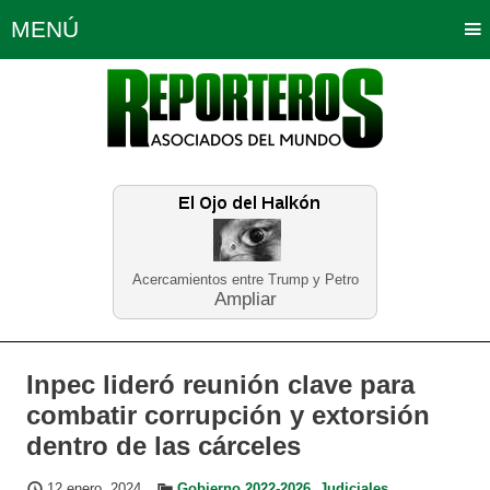
MENÚ
Portada
Política
Opinión
Bogotá
Internacionales
Planeta Tierra
Deportes
Económicas
Regiones
Judiciales
Tecnología
Salud
Turismo
Educación
Neira
Acercamientos entre Trump y Petro
Ampliar
Inpec lideró reunión clave para
combatir corrupción y extorsión
dentro de las cárceles
12 enero, 2024
Gobierno 2022-2026
,
Judiciales