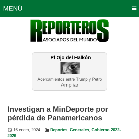
MENÚ
Portada
Política
Opinión
Bogotá
Internacionales
Planeta Tierra
Deportes
Económicas
Regiones
Judiciales
Tecnología
Salud
Turismo
Educación
Neira
Acercamientos entre Trump y Petro
Ampliar
Investigan a MinDeporte por
pérdida de Panamericanos
16 enero, 2024
Deportes
,
Generales
,
Gobierno 2022-
2026