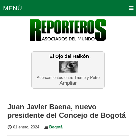
MENÚ
Portada
Política
Opinión
Bogotá
Internacionales
Planeta Tierra
Deportes
Económicas
Regiones
Judiciales
Tecnología
Salud
Turismo
Educación
Neira
Acercamientos entre Trump y Petro
Ampliar
Juan Javier Baena, nuevo
presidente del Concejo de Bogotá
01 enero, 2024
Bogotá