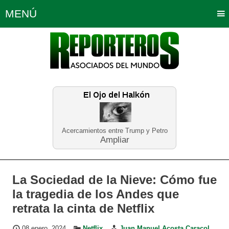
MENÚ
Portada
Política
Opinión
Bogotá
Internacionales
Planeta Tierra
Deportes
Económicas
Regiones
Judiciales
Tecnología
Salud
Turismo
Educación
Neira
Acercamientos entre Trump y Petro
Ampliar
La Sociedad de la Nieve: Cómo fue
la tragedia de los Andes que
retrata la cinta de Netflix
08 enero, 2024
Netflix
Juan Manuel Acosta Caracol