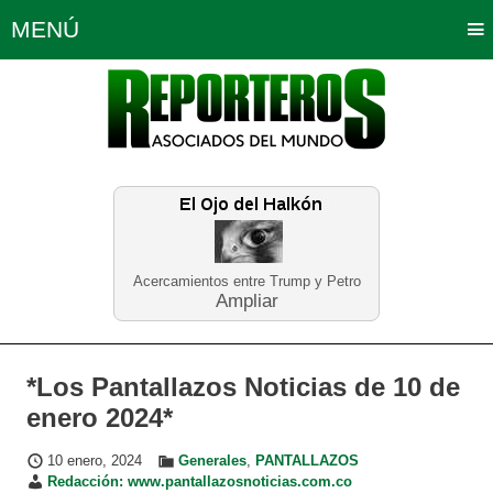
MENÚ
Portada
Política
Opinión
Bogotá
Internacionales
Planeta Tierra
Deportes
Económicas
Regiones
Judiciales
Tecnología
Salud
Turismo
Educación
Neira
Acercamientos entre Trump y Petro
Ampliar
*Los Pantallazos Noticias de 10 de
enero 2024*
10 enero, 2024
Generales
,
PANTALLAZOS
Redacción: www.pantallazosnoticias.com.co