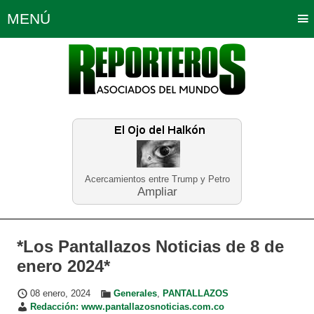
MENÚ
Portada
Política
Opinión
Bogotá
Internacionales
Planeta Tierra
Deportes
Económicas
Regiones
Judiciales
Tecnología
Salud
Turismo
Educación
Neira
Acercamientos entre Trump y Petro
Ampliar
*Los Pantallazos Noticias de 8 de
enero 2024*
08 enero, 2024
Generales
,
PANTALLAZOS
Redacción: www.pantallazosnoticias.com.co