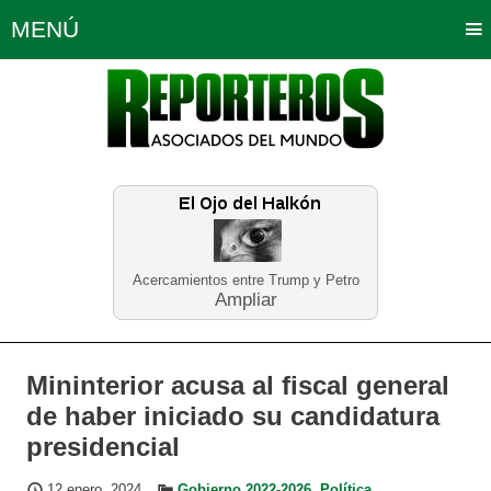
MENÚ
Portada
Política
Opinión
Bogotá
Internacionales
Planeta Tierra
Deportes
Económicas
Regiones
Judiciales
Tecnología
Salud
Turismo
Educación
Neira
Acercamientos entre Trump y Petro
Ampliar
Mininterior acusa al fiscal general
de haber iniciado su candidatura
presidencial
12 enero, 2024
Gobierno 2022-2026
,
Política