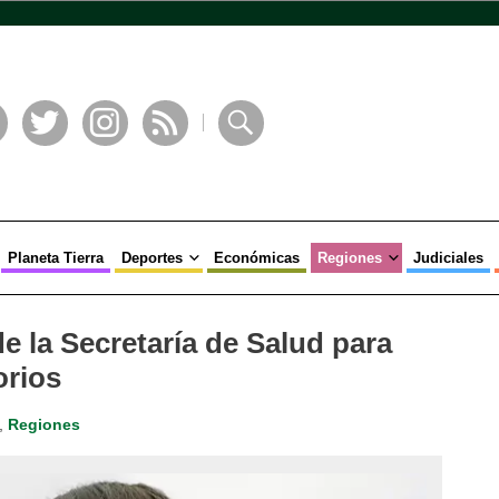
book
Twitter
Instagram
RSS
Buscar
Planeta Tierra
Deportes
Económicas
Regiones
Judiciales
 la Secretaría de Salud para
orios
,
Regiones