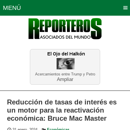
MENÚ
Portada
Política
Opinión
Bogotá
Internacionales
Planeta Tierra
Deportes
Económicas
Regiones
Judiciales
Tecnología
Salud
Turismo
Educación
Neira
Acercamientos entre Trump y Petro
Ampliar
Reducción de tasas de interés es
un motor para la reactivación
económica: Bruce Mac Master
31 enero, 2024
Económicas