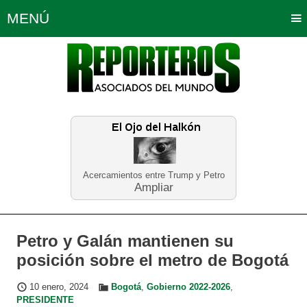
MENÚ
Portada
Política
Opinión
Bogotá
Internacionales
Planeta Tierra
Deportes
Económicas
Regiones
Judiciales
Tecnología
Salud
Turismo
Educación
Neira
Acercamientos entre Trump y Petro
Ampliar
Petro y Galán mantienen su
posición sobre el metro de Bogotá
10 enero, 2024
Bogotá
,
Gobierno 2022-2026
,
PRESIDENTE