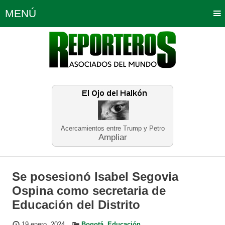
MENÚ
Portada
Política
Opinión
Bogotá
Internacionales
Planeta Tierra
Deportes
Económicas
Regiones
Judiciales
Tecnología
Salud
Turismo
Educación
Neira
Acercamientos entre Trump y Petro
Ampliar
Se posesionó Isabel Segovia
Ospina como secretaria de
Educación del Distrito
19 enero, 2024
Bogotá
,
Educación