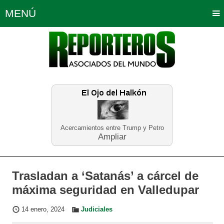
MENÚ
Portada
Política
Opinión
Bogotá
Internacionales
Planeta Tierra
Deportes
Económicas
Regiones
Judiciales
Tecnología
Salud
Turismo
Educación
Neira
Acercamientos entre Trump y Petro
Ampliar
Trasladan a ‘Satanás’ a cárcel de
máxima seguridad en Valledupar
14 enero, 2024
Judiciales