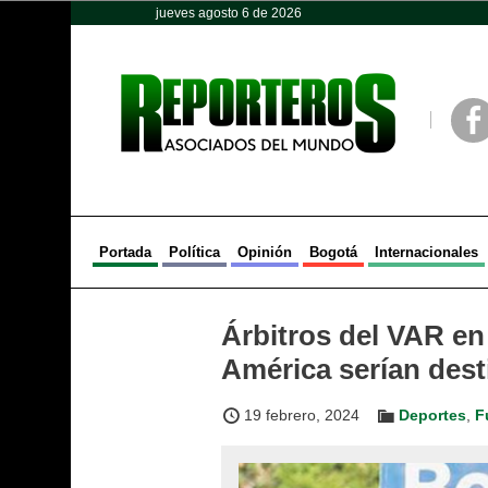
jueves agosto 6 de 2026
Opinión
Política
Deportes
Face
Portada
Política
Opinión
Bogotá
Internacionales
Árbitros del VAR en
América serían dest
19 febrero, 2024
Deportes
,
F