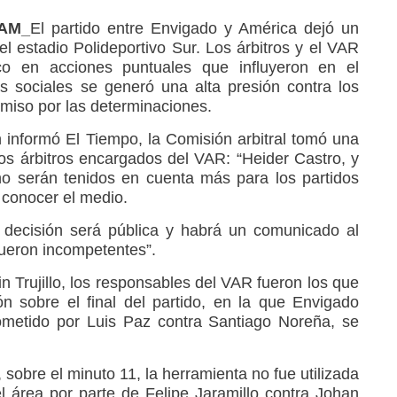
RAM_
El partido entre Envigado y América dejó un
l estadio Polideportivo Sur. Los árbitros y el VAR
co en acciones puntuales que influyeron en el
s sociales se generó una alta presión contra los
miso por las determinaciones.
n informó El Tiempo, la Comisión arbitral tomó una
los árbitros encargados del VAR: “Heider Castro, y
o serán tenidos en cuenta más para los partidos
 conocer el medio.
 decisión será pública y habrá un comunicado al
“fueron incompetentes”.
in Trujillo, los responsables del VAR fueron los que
n sobre el final del partido, en la que Envigado
ometido por Luis Paz contra Santiago Noreña, se
 sobre el minuto 11, la herramienta no fue utilizada
el área por parte de Felipe Jaramillo contra Johan