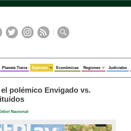
book
Twitter
Instagram
RSS
Buscar
Planeta Tierra
Deportes
Económicas
Regiones
Judiciales
 el polémico Envigado vs.
ituidos
útbol Nacional