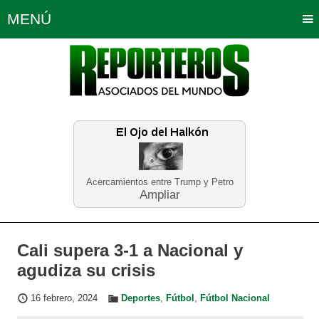
MENÚ
Portada
Política
Opinión
Bogotá
Internacionales
Planeta Tierra
Deportes
Económicas
Regiones
Judiciales
Tecnología
Salud
Turismo
Educación
Neira
Acercamientos entre Trump y Petro
Ampliar
Cali supera 3-1 a Nacional y
agudiza su crisis
16 febrero, 2024
Deportes
,
Fútbol
,
Fútbol Nacional