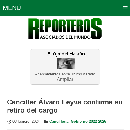
MENÚ
Portada
Política
Opinión
Bogotá
Internacionales
Planeta Tierra
Deportes
Económicas
Regiones
Judiciales
Tecnología
Salud
Turismo
Educación
Neira
Acercamientos entre Trump y Petro
Ampliar
Canciller Álvaro Leyva confirma su
retiro del cargo
08 febrero, 2024
Cancillería
,
Gobierno 2022-2026