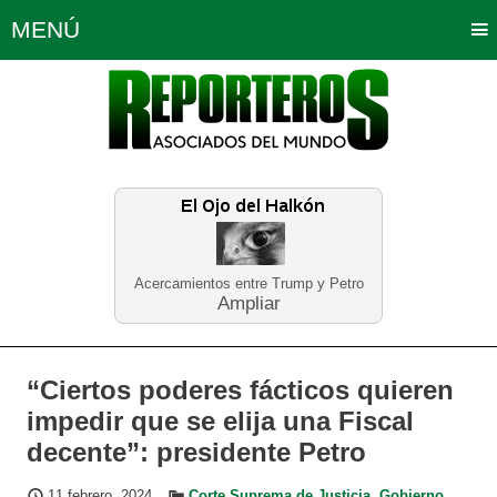
MENÚ
Portada
Política
Opinión
Bogotá
Internacionales
Planeta Tierra
Deportes
Económicas
Regiones
Judiciales
Tecnología
Salud
Turismo
Educación
Neira
Acercamientos entre Trump y Petro
Ampliar
“Ciertos poderes fácticos quieren
impedir que se elija una Fiscal
decente”: presidente Petro
11 febrero, 2024
Corte Suprema de Justicia
,
Gobierno