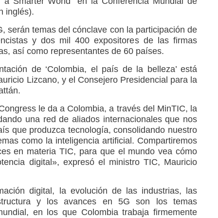
r a Smarter World” en la Conferencia Mundial de
n inglés).
G, serán temas del cónclave con la participación de
ncistas y dos mil 400 expositores de las firmas
sas, así como representantes de 60 países.
ntación de ‘Colombia, el país de la belleza’ está
auricio Lizcano, y el Consejero Presidencial para la
attán.
 Congress le da a Colombia, a través del MinTIC, la
dando una red de aliados internacionales que nos
país que produzca tecnología, consolidando nuestro
temas como la inteligencia artificial. Compartiremos
nces en materia TIC, para que el mundo vea cómo
ncia digital», expresó el ministro TIC, Mauricio
ación digital, la evolución de las industrias, las
aestructura y los avances en 5G son los temas
mundial, en los que Colombia trabaja firmemente