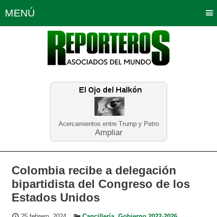
MENÚ
Portada
Política
Opinión
Bogotá
Internacionales
Planeta Tierra
Deportes
Económicas
Regiones
Judiciales
Tecnología
Salud
Turismo
Educación
Neira
Acercamientos entre Trump y Petro
Ampliar
Colombia recibe a delegación
bipartidista del Congreso de los
Estados Unidos
25 febrero, 2024
Cancillería
,
Gobierno 2022-2026
,