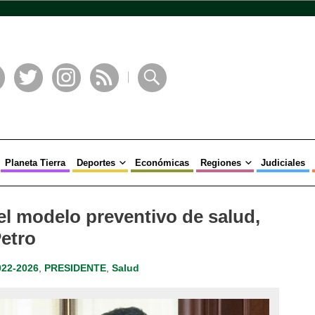
book
Twitter
Instagram
RSS
Buscar
Planeta Tierra
Deportes
Económicas
Regiones
Judiciales
el modelo preventivo de salud,
etro
022-2026
,
PRESIDENTE
,
Salud