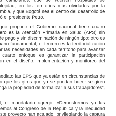
 cambiarlos, que se vuelven hospitales de
ejidad, en los territorios más olvidados por la
lombia, y que Bogotá sea el centro del desarrollo de
có el presidente Petro.
ue propone el Gobierno nacional tiene cuatro
mero es la Atención Primaria en Salud (APS) sin
 pago y sin discriminación de ningún tipo; otro es
o fundamental; el tercero es la territorialización
ar las necesidades en cada territorio para avanzar
cuarto enfoque es garantizar la participación
ión en el diseño, implementación y monitoreo del
ediato las EPS que ya están en circunstancias de
 a que los giros que ya se puedan hacer se giren
nga la propiedad de formalizar a sus trabajadores”,
d, el mandatario agregó: «Demostremos ya las
emos al Congreso de la República y la inequidad
ste proyecto han actuado, privilegiando la captura