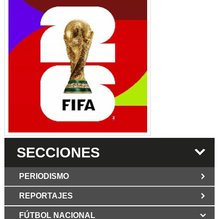
SECCIONES
PERIODISMO
REPORTAJES
JUN 6 2026
Los Periodist@s
El silencio del poder. Hay otro mártir de la
FÚTBOL NACIONAL