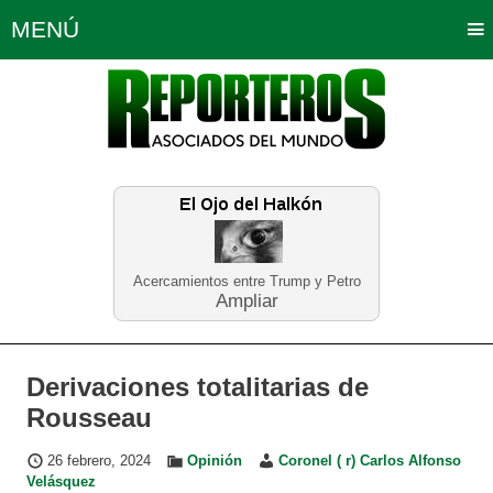
MENÚ
Portada
Política
Opinión
Bogotá
Internacionales
Planeta Tierra
Deportes
Económicas
Regiones
Judiciales
Tecnología
Salud
Turismo
Educación
Neira
Acercamientos entre Trump y Petro
Ampliar
Derivaciones totalitarias de
Rousseau
26 febrero, 2024
Opinión
Coronel ( r) Carlos Alfonso
Velásquez