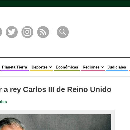
book
Twitter
Instagram
RSS
Buscar
Planeta Tierra
Deportes
Económicas
Regiones
Judiciales
 a rey Carlos III de Reino Unido
ales