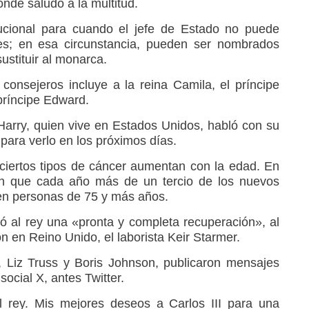
de saludó a la multitud.
ucional para cuando el jefe de Estado no puede
les; en esa circunstancia, pueden ser nombrados
stituir al monarca.
 consejeros incluye a la reina Camila, el príncipe
 príncipe Edward.
arry, quien vive en Estados Unidos, habló con su
 para verlo en los próximos días.
ciertos tipos de cáncer aumentan con la edad. En
an que cada año más de un tercio de los nuevos
en personas de 75 y más años.
ó al rey una «pronta y completa recuperación», al
ión en Reino Unido, el laborista Keir Starmer.
 Liz Truss y Boris Johnson, publicaron mensajes
social X, antes Twitter.
l rey. Mis mejores deseos a Carlos III para una