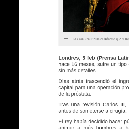
La Casa Real Británica informó que el Rey
Londres, 5 feb (Prensa Lati
hace 16 meses, sufre un tipo 
sin más detalles.
Días atrás trascendió el ing
capital para una operación pr
de la próstata.
Tras una revisión Carlos II
antes de someterse a cirugía.
El rey había decidido hacer pú
animar a más hombres a hac