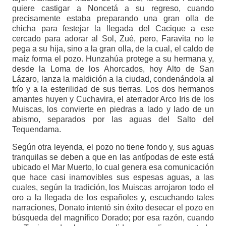
quiere castigar a Noncetá a su regreso, cuando
precisamente estaba preparando una gran olla de
chicha para festejar la llegada del Cacique a ese
cercado para adorar al Sol, Zué, pero, Faravita no le
pega a su hija, sino a la gran olla, de la cual, el caldo de
maíz forma el pozo. Hunzahúa protege a su hermana y,
desde la Loma de los Ahorcados, hoy Alto de San
Lázaro, lanza la maldición a la ciudad, condenándola al
frío y a la esterilidad de sus tierras. Los dos hermanos
amantes huyen y Cuchavira, el aterrador Arco Iris de los
Muiscas, los convierte en piedras a lado y lado de un
abismo, separados por las aguas del Salto del
Tequendama.
Según otra leyenda, el pozo no tiene fondo y, sus aguas
tranquilas se deben a que en las antípodas de este está
ubicado el Mar Muerto, lo cual genera esa comunicación
que hace casi inamovibles sus espesas aguas, a las
cuales, según la tradición, los Muiscas arrojaron todo el
oro a la llegada de los españoles y, escuchando tales
narraciones, Donato intentó sin éxito desecar el pozo en
búsqueda del magnífico Dorado; por esa razón, cuando