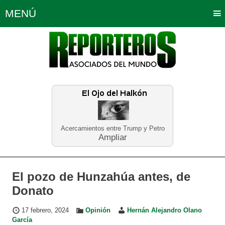
MENÚ
Portada
Política
Opinión
Bogotá
Internacionales
Planeta Tierra
Deportes
Económicas
Regiones
Judiciales
Tecnología
Salud
Turismo
Educación
Neira
Acercamientos entre Trump y Petro
Ampliar
El pozo de Hunzahúa antes, de
Donato
17 febrero, 2024
Opinión
Hernán Alejandro Olano
García