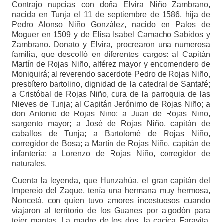
Contrajo nupcias con doña Elvira Niño Zambrano,
nacida en Tunja el 11 de septiembre de 1586, hija de
Pedro Alonso Niño González, nacido en Palos de
Moguer en 1509 y de Elisa Isabel Camacho Sabidos y
Zambrano. Donato y Elvira, procrearon una numerosa
familia, que descolló en diferentes cargos: al Capitán
Martín de Rojas Niño, alférez mayor y encomendero de
Moniquirá; al reverendo sacerdote Pedro de Rojas Niño,
presbítero bartolino, dignidad de la catedral de Santafé;
a Cristóbal de Rojas Niño, cura de la parroquia de las
Nieves de Tunja; al Capitán Jerónimo de Rojas Niño; a
don Antonio de Rojas Niño; a Juan de Rojas Niño,
sargento mayor; a José de Rojas Niño, capitán de
caballos de Tunja; a Bartolomé de Rojas Niño,
corregidor de Bosa; a Martín de Rojas Niño, capitán de
infantería; a Lorenzo de Rojas Niño, corregidor de
naturales.
Cuenta la leyenda, que Hunzahúa, el gran capitán del
Impereio del Zaque, tenía una hermana muy hermosa,
Noncetá, con quien tuvo amores incestuosos cuando
viajaron al territorio de los Guanes por algodón para
tejer mantas. La madre de los dos, la cacica Faravita,