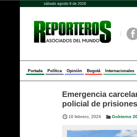
sábado agosto 8 de 2026
Opinión
Política
Deportes
Face
Portada
Política
Opinión
Bogotá
Internacionales
Emergencia carcelari
policial de prisione
10 febrero, 2024
Gobierno 2