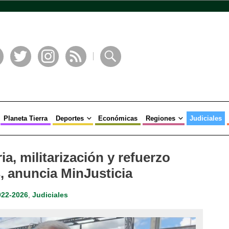
book
Twitter
Instagram
RSS
Buscar
Planeta Tierra
Deportes
Económicas
Regiones
Judiciales
a, militarización y refuerzo
s, anuncia MinJusticia
022-2026
,
Judiciales