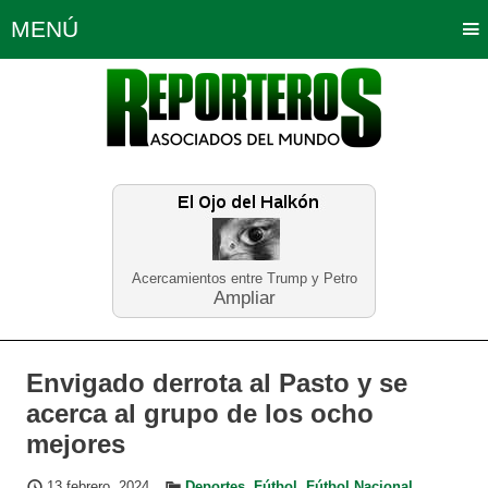
MENÚ
Portada
Política
Opinión
Bogotá
Internacionales
Planeta Tierra
Deportes
Económicas
Regiones
Judiciales
Tecnología
Salud
Turismo
Educación
Neira
Acercamientos entre Trump y Petro
Ampliar
Envigado derrota al Pasto y se
acerca al grupo de los ocho
mejores
13 febrero, 2024
Deportes
,
Fútbol
,
Fútbol Nacional