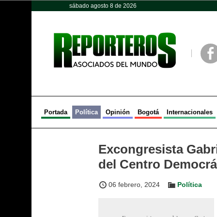
sábado agosto 8 de 2026
Opinión
Política
Deportes
Face
Portada
Política
Opinión
Bogotá
Internacionales
Excongresista Gabrie
del Centro Democrá
06 febrero, 2024
Política